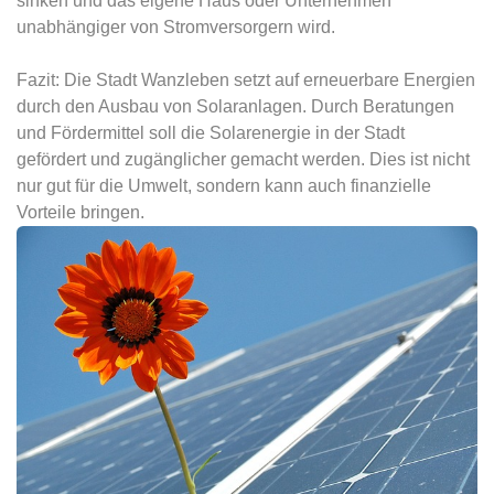
sinken und das eigene Haus oder Unternehmen
unabhängiger von Stromversorgern wird.
Fazit: Die Stadt Wanzleben setzt auf erneuerbare Energien
durch den Ausbau von Solaranlagen. Durch Beratungen
und Fördermittel soll die Solarenergie in der Stadt
gefördert und zugänglicher gemacht werden. Dies ist nicht
nur gut für die Umwelt, sondern kann auch finanzielle
Vorteile bringen.