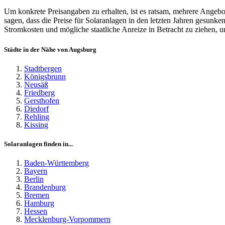
Um konkrete Preisangaben zu erhalten, ist es ratsam, mehrere Angeb
sagen, dass die Preise für Solaranlagen in den letzten Jahren gesunken
Stromkosten und mögliche staatliche Anreize in Betracht zu ziehen, um
Städte in der Nähe von Augsburg
Stadtbergen
Königsbrunn
Neusäß
Friedberg
Gersthofen
Diedorf
Rehling
Kissing
Solaranlagen finden in...
Baden-Württemberg
Bayern
Berlin
Brandenburg
Bremen
Hamburg
Hessen
Mecklenburg-Vorpommern