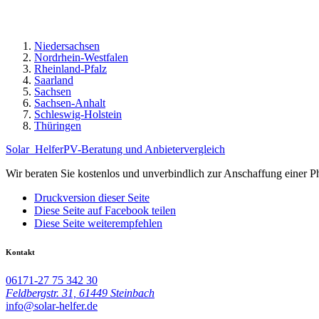
Niedersachsen
Nordrhein-Westfalen
Rheinland-Pfalz
Saarland
Sachsen
Sachsen-Anhalt
Schleswig-Holstein
Thüringen
Solar
Helfer
PV-Beratung und Anbietervergleich
Wir beraten Sie kostenlos und unverbindlich zur Anschaffung einer P
Druckversion dieser Seite
Diese Seite auf Facebook teilen
Diese Seite weiterempfehlen
Kontakt
06171-27 75 342 30
Feldbergstr. 31, 61449 Steinbach
info@solar-helfer.de